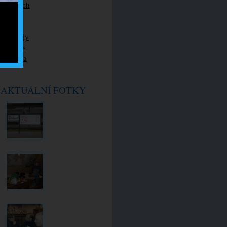
O horách
Psiska
Cesty
Blááboly
Maglajs
Squadra
AKTUÁLNÍ FOTKY