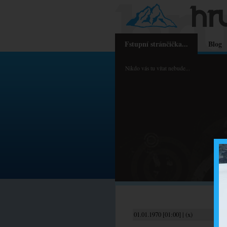
Fstupní stránčička...
Blog
Nikdo vás tu vítat nebude...
01.01.1970 [01:00] | (x)