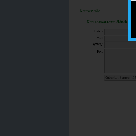
Komentáře
Komentovat tento článek
Jméno :
Email :
WWW :
Text :