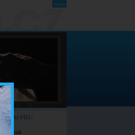
Prihlasit
O ČEM PÍŠU
Můj kurník