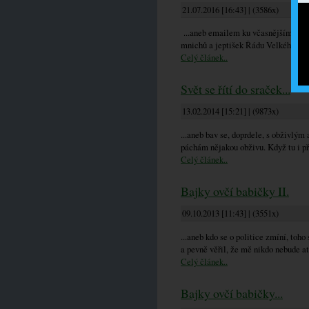
21.07.2016 [16:43] | (3586x)
...aneb emailem ku včasnějšímu don
mnichů a jeptišek Řádu Velkého Pošta
Celý článek..
Svět se řítí do sraček...
13.02.2014 [15:21] | (9873x)
...aneb bav se, doprdele, s obživlým
páchám nějakou obživu. Když tu i př
Celý článek..
Bajky ovčí babičky II.
09.10.2013 [11:43] | (3551x)
...aneb kdo se o politice zmíní, toho
a pevně věřil, že mě nikdo nebude 
Celý článek..
Bajky ovčí babičky...