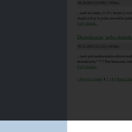
04.10.2013 [15:09] | (7454x)
...aneb na louku, či z5 v hovnivý ovč
oteplících je tu jedna novoučká pohá
Celý článek..
Demokracie, nebo demokr
07.11.2012 [12:21] | (3634x)
...aneb pod modrooranžovofialovorud
demokratůry* ??? Pan hruucoon, takt
Celý článek..
« Novější články
1
2
3
4
5
Starší člá