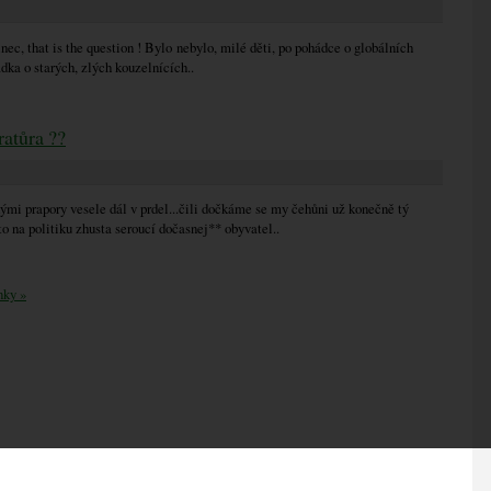
inec, that is the question ! Bylo nebylo, milé děti, po pohádce o globálních
dka o starých, zlých kouzelnících..
atůra ??
ými prapory vesele dál v prdel...čili dočkáme se my čehůni už konečně tý
o na politiku zhusta seroucí dočasnej** obyvatel..
nky »