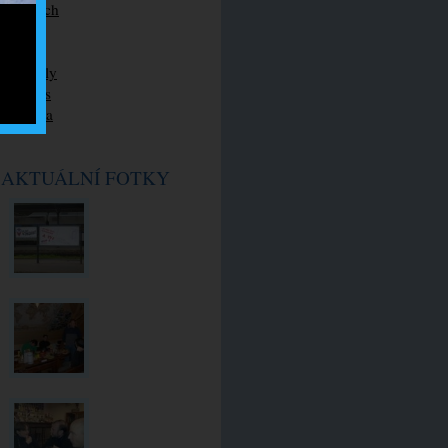
O horách
Psiska
Cesty
Blááboly
Maglajs
Squadra
AKTUÁLNÍ FOTKY