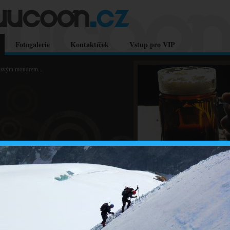
Fotogalerie
Kontaktíček
Vstup pro VIP
d svým moudrem...
..