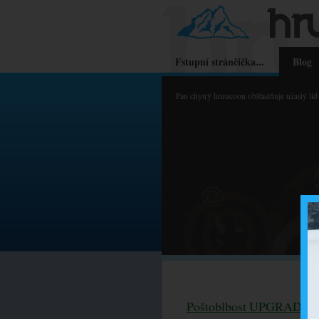
Fstupní stránčička...
Blog
Pan chytrý hruucoon obšťastňuje užaslý li
Poštoblbost UPGRADED.