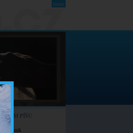
Prihlasit
O ČEM PÍŠU
Můj kurník