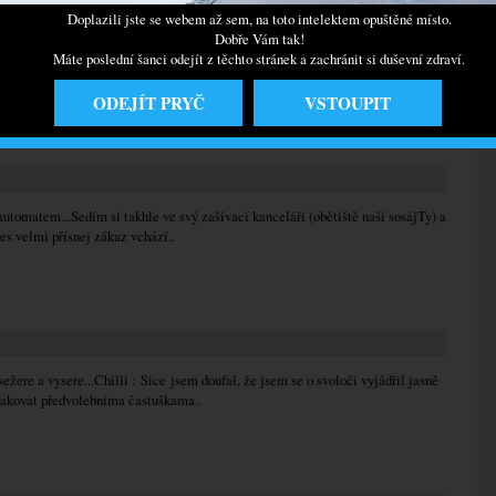
Doplazili jste se webem až sem, na toto intelektem opuštěné místo.
Dobře Vám tak!
ášení !!!Již mnohokráte jsem byl počastován ve svém životě genialitou
Máte poslední šanci odejít z těchto stránek a zachránit si duševní zdraví.
, kteréhožto obětiště jsouť..
ODEJÍT PRYČ
VSTOUPIT
 automatem...Sedím si takhle ve svý zašívací kanceláři (obětiště naší sosájTy) a
es velmi přísnej zákaz vchází..
 sežere a vysere...Chilli : Sice jsem doufal, že jsem se o svoloči vyjádřil jasně
atakovat předvolebníma častuškama..