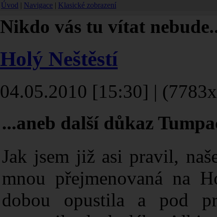
Úvod
|
Navigace
|
Klasické zobrazení
Nikdo vás tu vítat nebude..
Holý Neštěstí
04.05.2010 [15:30] | (7783x
...aneb další důkaz Tumpa
Jak jsem již asi pravil, na
mnou přejmenovaná na Hol
dobou opustila a pod pr