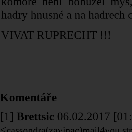
komoře není bohužel myš, 
hadry hnusné a na hadrech c
VIVAT RUPRECHT !!!
Komentáře
[1]
Brettsic
06.02.2017 [01
<
cassondra(zavinac)mail4you.s