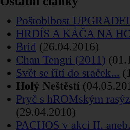
Ostatní články
Poštoblbost UPGRADED
HRDÍS A KÁČA NA H
Brid
(26.04.2016)
Chan Tengri (2011)
(01.
Svět se řítí do sraček...
(1
Holý Neštěstí
(04.05.20
Pryč s hROMským rasýz
(29.04.2010)
PACHOS v akci II. aneb.