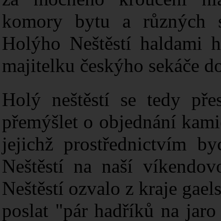
komory bytu a různých s
Holýho Neštěstí haldami h
majitelku českýho sekáče do 
Holý neštěstí se tedy př
přemýšlet o objednání kami
jejichž prostřednictvím b
Neštěstí na naší víkendov
Neštěstí ozvalo z kraje gael
poslat "pár hadříků na jaro