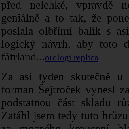
před nelehké, vpravdě n
geniálně a to tak, že pon
poslala olbřímí balík s as
logický návrh, aby toto d
fátrland...
orologi replica
Za asi týden skutečně u
forman Šejtroček vynesl z
podstatnou část skladu rů
Zatáhl jsem tedy tuto hrůz
za mocného kroucení hla