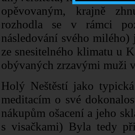
opěvovaným, krajně zhnu
rozhodla se v rámci poz
následování svého milého) 
ze snesitelného klimatu u 
obývaných zrzavými muži v
Holý Neštěstí jako typická
meditacím o své dokonalost
nákupům ošacení a jeho skl
s visačkami) Byla tedy př