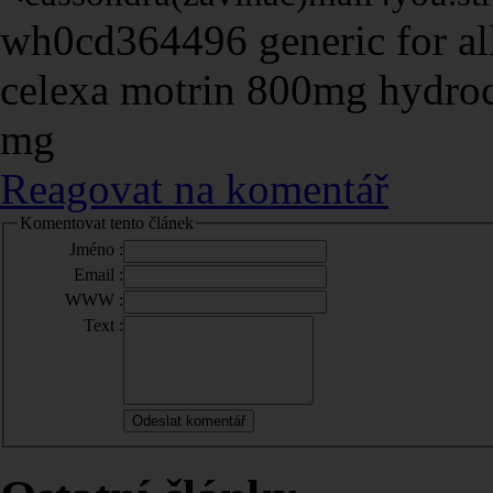
wh0cd364496 generic for al
celexa motrin 800mg hydroc
mg
Reagovat na komentář
Komentovat tento článek
Jméno :
Email :
WWW :
Text :