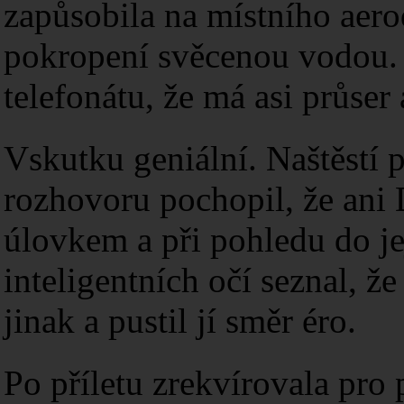
zapůsobila na místního aer
pokropení svěcenou vodou. 
telefonátu, že má asi průser 
Vskutku geniální. Naštěstí 
rozhovoru pochopil, že an
úlovkem a při pohledu do j
inteligentních očí seznal, ž
jinak a pustil jí směr éro.
Po příletu zrekvírovala pr