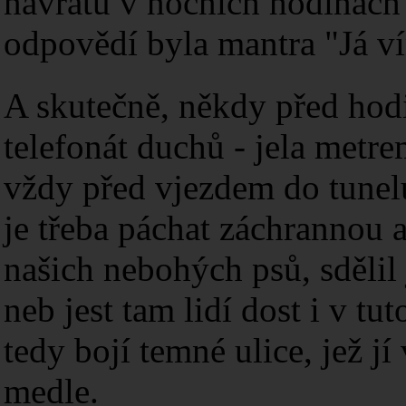
návratu v nočních hodinách 
odpovědí byla mantra "Já v
A skutečně, někdy před hod
telefonát duchů - jela metre
vždy před vjezdem do tunelu 
je třeba páchat záchrannou 
našich nebohých psů, sdělil 
neb jest tam lidí dost i v tu
tedy bojí temné ulice, jež j
medle.