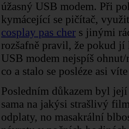
úžasný USB modem. Při poh
kymácející se pičítač, využ
cosplay pas cher
s jinými rá
rozšafně pravil, že pokud j
USB modem nejspíš ohnut/r
co a stalo se posléze asi ví
Posledním důkazem byl její 
sama na jakýsi strašlivý fil
odplaty, no masakrální blbo