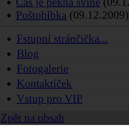
Čas je pěkná svině
(09.1
Poštoblbka
(09.12.2009)
Fstupní stránčička...
Blog
Fotogalerie
Kontaktíček
Vstup pro VIP
Zpět na obsah