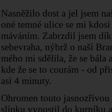
Nasněžilo dost a jel jsem na
oné temné ulice se mi kdosi
máváním. Zabrzdil jsem dík
sebevraha, nýbrž o naší Br
mého mi sdělila, že se bála 
kde že se to courám - od př
asi 4 minuty.
Ohromen touto jasnozřivou g
slípku vypustil do kurníku a