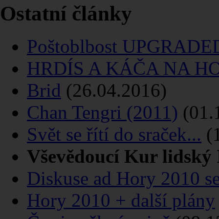
Ostatní články
Poštoblbost UPGRADED
HRDÍS A KÁČA NA H
Brid
(26.04.2016)
Chan Tengri (2011)
(01.
Svět se řítí do sraček...
(1
Vševědoucí Kur lidský 
Diskuse ad Hory 2010 s
Hory 2010 + další plány