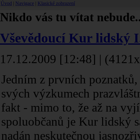
Úvod
|
Navigace
|
Klasické zobrazení
Nikdo vás tu vítat nebude..
Vševědoucí Kur lidský I
17.12.2009 [12:48] | (4121x
Jedním z prvních poznatků, k
svých výzkumech prazvláštn
fakt - mimo to, že až na vy
spoluobčanů je Kur lidský sa
nadán neskutečnou jasnozřiv